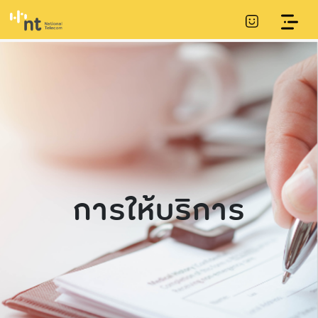
การให้บริการ
เกี่ยวกับ NT
ข้อมูลพื้นฐาน
ชุมชนของเรา
การเปิดเผยข้อมูล
การประชาสัมพันธ์
การกำกับดูแลที่ดี
แผนการดำเนินงาน
คณะกรรมการ csr
โครงการ csr ของ
และการพัฒนา
และงบประมาณ
ความเป็นมา/ไทม์ไลน์
โครงสร้างและ
รายงานการพัฒนา
การแถลงทิศทาง
ข่าวประชาสัมพันธ์
เรา
ความยั่งยืน
อำนาจหน้าที่
ความยั่งยืน
นโยบายขององค์กร
แผนยุทธศาสตร์หรือ
วิสัยทัศน์และพันธกิจ
โดยผู้บริหารสูงสุด
นโยบายต่อต้าน
แผนพัฒนาหน่วย
ข้อมูลผู้บริหาร
ทุจริตและคอร์รัปชัน
งาน
หนังสือเชิญประชุมผู้
การดําเนินงานตาม
(CAC)
ถือหุ้น
อำนาจหน้าที่
นโยบายรัฐ
แผนและความ
กฎบัตรคณะ
ก้าวหน้าในการ
การจ่ายเงินปันผล
ข้อมูลการติดต่อ
แผนงานที่สําคัญ
กรรมการชุดย่อย
ดำเนินงานและการใช้