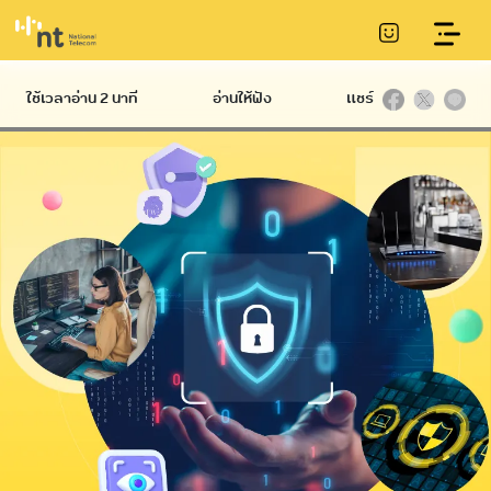
บริการดูแลและเฝ้าระวังความปลอดภัยระบบเครือ
ข่ายและเทคโนโลยีสารสนเทศ
ใช้เวลาอ่าน 2 นาที
อ่านให้ฟัง
แชร์
Hard
International
Broadband
Infrastructure
บริการ NT IIG
NT Broadband
บริการท่อร้อยสาย
บริการอินเทอร์เน็ต
Datacom
Communication
ไฟเบอร์ความเร็วสูง
International
Conduit
Service
NetPlay บริการ
บริการเสา
กล่องทีวีออนไลน์
โทรคมนาคม
Hi-speed บริการ
Telecommunication
อินเทอร์เน็ตผ่าน
Tower
โทรศัพท์บ้าน ADSL