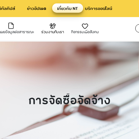
จิทัลทิปส์
ข่าวอัปเดต
เกี่ยวกับ NT
บริการออนไลน์
ดเผยข้อมูลต่อสาธารณะ
ร่วมงานกับเรา
กิจกรรมเพื่อสังคม
ปิดเผยข้อมูล
ระชาสัมพันธ์
การกำกับดูแลที่ดีและการพัฒนาค
แผนการดำเนินงานและงบประมาณ
คณะกรรมการ csr
งการ csr ของเรา
ยั่งยืน
แถลงทิศทางนโยบายขององค์กรโดยผู้
ประชาสัมพันธ์
แผนยุทธศาสตร์หรือแผนพัฒนาหน่ว
ารสูงสุด
นโยบายต่อต้านทุจริตและคอร์รัปชัน 
แผนและความก้าวหน้าในการดำเนินง
ําเนินงานตามนโยบายรัฐ
กฎบัตรคณะกรรมการชุดย่อย
การใช้งบประมาณ ประจำปี
านที่สําคัญ
นโยบายการกำกับดูแลที่ดี
รายงานผลการดำเนินงานประจำปี
การจัดซื้อจัดจ้าง
ูลโครงการลงทุนที่สำคัญ
แผนงานและผลการดำเนินงาน
ัดซื้อจัดจ้าง
การบริหารความต่อเนื่องทางธุรกิจ
บมจ.โทรคมนาคมแห่งชาติ
รดำเนินงานทั้งการเงินและไม่ใช่การเงิน
ำคัญ
านประจําปี