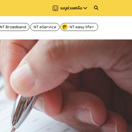
เมนูช่วยเหลือ
NT Broadband
NT eService
NT easy life+
วาม
มาตรฐานการให้บริการ
การปฏิบัติงาน
กสทช.
การให้บริการ
ยงาน
การจัดการเรื่องร้องเรียน
คู่มือหรือแนวทางการปฏิบัติงานของเจ้าหน้าที่
Regulator
คู่มือหรือแนวทางก
(CAC)
ผู้รับบริการและผู้มา
านและ
สถิติการแก้ไขเรื่องร้องเรียน
ระบบงานสารบัญอิเล็กทรอนิกส์ (NT e-
Document)
ข้อมูลสถิติการให้บร
กฎบัตรและมาตรฐานด้านบริการ (Customer
Service Charter and Service
E–Service
Standard)ของ บริษัทฯ
ของ