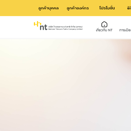
ลูกค้าบุคคล
ลูกค้าองค์กร
โปรโมชั่น
ดิ
เกี่ยวกับ NT
การเปิ
เกี่ยวกับ NT
ข้อมูลพื้นฐาน
ชุมชนของเรา
การเ
การป
โคร
ความเป็นมา/ไทม์ไลน์
โครงสร้างและอำนาจหน้าที่
รายงานการพัฒนาความยั่งยืน
การ
ข่าว
บริห
วิสัยทัศน์และพันธกิจ
ข้อมูลผู้บริหาร
การด
หนังสือเชิญประชุมผู้ถือหุ้น
อำนาจหน้าที่
แผนง
การจ่ายเงินปันผล
ข้อมูลการติดต่อ
ข้อม
ข้อบังคับ
การจ
ผลกา
ที่ส
รายง