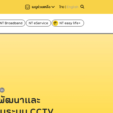
เมนูช่วยเหลือ
ไทย
|
English
NT Broadband
NT eService
NT easy life+
แชร์
าอ่าน 2 นาที
อ่านให้ฟัง
Hi-speed บริการอินเทอร์เน็ตผ่านโทรศัพท์
Voice
บ้าน ADSL
ฟเบอร์
Caller ID บริการโทร
C internet บริการอินเทอร์เน็ตไฟเบอร์
Fixed Line บริการโ
ความเร็วสูง
International call
C nema บริการกล่องทีวีออนไลน์
ระหว่างประเทศ
รพัฒนาและ
บระบบ CCTV