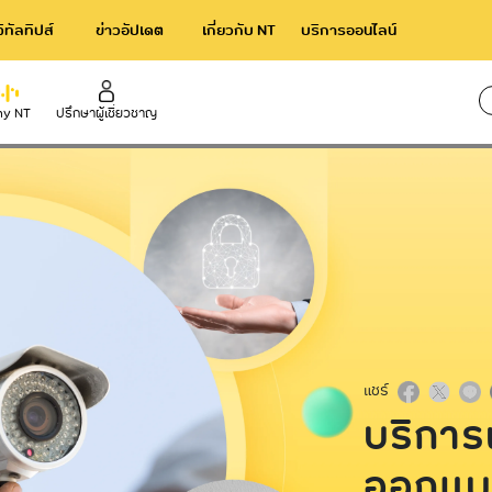
จิทัลทิปส์
ข่าวอัปเดต
เกี่ยวกับ NT
บริการออนไลน์
y NT
ปรึกษาผู้เชี่ยวชาญ
ใช้เวล
rnational
Broadband
าร NT IIG
NT Broadband บริการอินเทอร์เน็ตไ
ความเร็วสูง
acom International Service
NetPlay บริการกล่องทีวีออนไลน์
แชร์
บริกา
ออกแบ