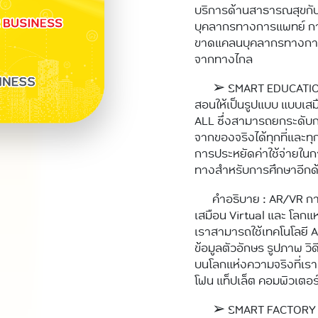
บริการด้านสาธารณสุขกับ
บุคลากรทางการแพทย์ กา
ขาดแคลนบุคลากรทางการแ
จากทางไกล
➢ SMART EDUCATION 
สอนให้เป็นรูปแบบ แบบเส
ALL ซึ่งสามารถยกระดับก
จากของจริงได้ทุกที่และท
การประหยัดค่าใช้จ่ายในกา
ทางสำหรับการศึกษาอีกด
คำอธิบาย : AR/VR กา
เสมือน Virtual และ โลกแ
เราสามารถใช้เทคโนโลยี AR
ข้อมูลตัวอักษร รูปภาพ วิ
บนโลกแห่งความจริงที่เราอ
โฟน แท็ปเล็ต คอมพิวเตอร
➢ SMART FACTORY 🡪