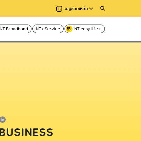
เมนูช่วยเหลือ
NT Broadband
NT eService
NT easy life+
แชร์
าอ่าน 5 นาที
อ่านให้ฟัง
Hi-speed บริการอินเทอร์เน็ตผ่านโทรศัพท์
Voice
บ้าน ADSL
ฟเบอร์
Caller ID บริการโทร
C internet บริการอินเทอร์เน็ตไฟเบอร์
Fixed Line บริการโ
ความเร็วสูง
International call
C nema บริการกล่องทีวีออนไลน์
ระหว่างประเทศ
 BUSINESS