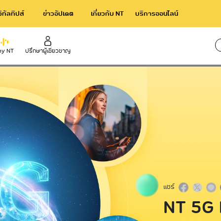
จิทัลทิปส์
ข่าวอัปเดต
เกี่ยวกับ NT
บริการออนไลน์
y NT
ปรึกษาผู้เชี่ยวชาญ
ใช้เวล
rnational
Broadband
าร NT IIG
NT Broadband บริการอินเทอร์เน็ตไ
ความเร็วสูง
acom International Service
NetPlay บริการกล่องทีวีออนไลน์
แชร์
NT 5G