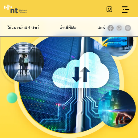
บริการวงจรสื่อสารข้อมูลระหว่างประเทศ
ใช้เวลาอ่าน 4 นาที
อ่านให้ฟัง
แชร์
Hard
International
Broadband
Infrastructure
บริการ NT IIG
NT Broadband
บริการท่อร้อยสาย
บริการอินเทอร์เน็ต
Datacom
Communication
ไฟเบอร์ความเร็วสูง
International
Conduit
Service
NetPlay บริการ
บริการเสา
กล่องทีวีออนไลน์
โทรคมนาคม
Hi-speed บริการ
Telecommunication
อินเทอร์เน็ตผ่าน
Tower
โทรศัพท์บ้าน ADSL