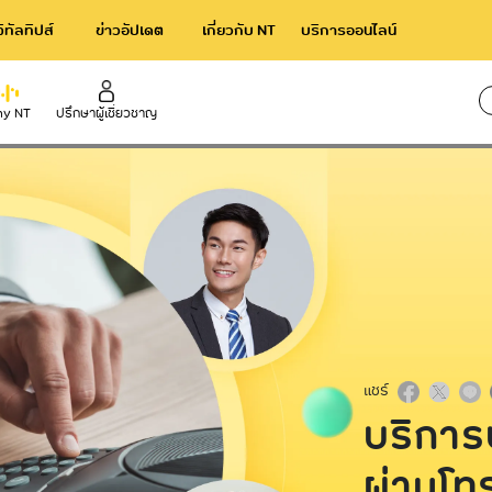
จิทัลทิปส์
ข่าวอัปเดต
เกี่ยวกับ NT
บริการออนไลน์
y NT
ปรึกษาผู้เชี่ยวชาญ
ใช้เว
rnational
Broadband
าร NT IIG
NT Broadband บริการอินเทอร์เน็ตไ
ความเร็วสูง
acom International Service
NetPlay บริการกล่องทีวีออนไลน์
แชร์
บริการ
ผ่านโทร