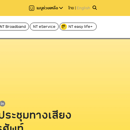
เมนูช่วยเหลือ
ไทย
|
English
NT Broadband
NT eService
NT easy life+
แชร์
ลาอ่าน 1 นาที
อ่านให้ฟัง
Hi-speed บริการอินเทอร์เน็ตผ่านโทรศัพท์
Voice
บ้าน ADSL
ฟเบอร์
Caller ID บริการโทร
C internet บริการอินเทอร์เน็ตไฟเบอร์
Fixed Line บริการโ
ความเร็วสูง
International call
C nema บริการกล่องทีวีออนไลน์
ระหว่างประเทศ
ประชุมทางเสียง
ศัพท์