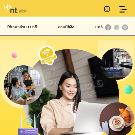
บริการอินเทอร์เน็ตไร้สายความเร็วสูง
ใช้เวลาอ่าน 1 นาที
อ่านให้ฟัง
แชร์
Hard
International
Broadband
Infrastructure
บริการ NT IIG
NT Broadband
บริการท่อร้อยสาย
บริการอินเทอร์เน็ต
Datacom
Communication
ไฟเบอร์ความเร็วสูง
International
Conduit
Service
NetPlay บริการ
บริการเสา
กล่องทีวีออนไลน์
โทรคมนาคม
Hi-speed บริการ
Telecommunication
อินเทอร์เน็ตผ่าน
Tower
โทรศัพท์บ้าน ADSL