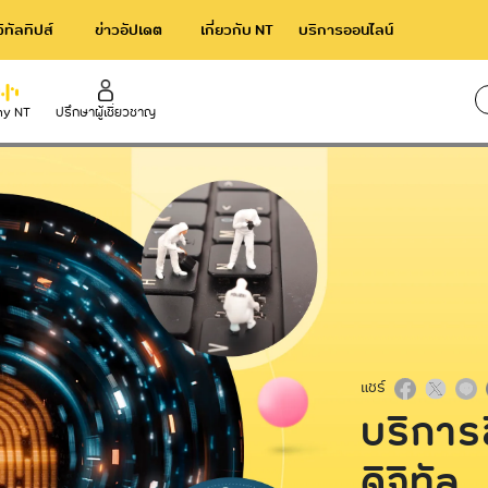
จิทัลทิปส์
ข่าวอัปเดต
เกี่ยวกับ NT
บริการออนไลน์
y NT
ปรึกษาผู้เชี่ยวชาญ
ใช้เว
rnational
Broadband
าร NT IIG
NT Broadband บริการอินเทอร์เน็ตไ
ความเร็วสูง
acom International Service
NetPlay บริการกล่องทีวีออนไลน์
แชร์
บริการ
ดิจิทัล