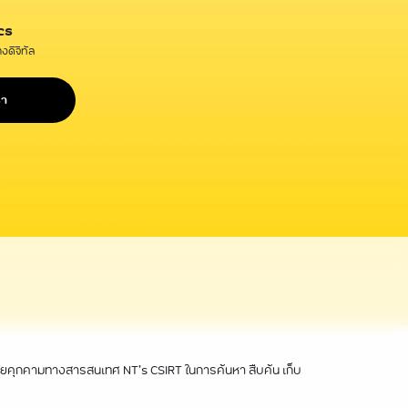
cs
งดิจิทัล
รา
านภัยคุกคามทางสารสนเทศ NT’s CSIRT ในการค้นหา สืบค้น เก็บ