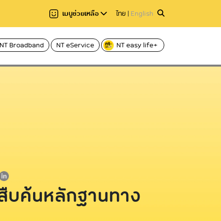
เมนูช่วยเหลือ
ไทย
|
English
NT Broadband
NT eService
NT easy life+
แชร์
ลาอ่าน 1 นาที
อ่านให้ฟัง
Hi-speed บริการอินเทอร์เน็ตผ่านโทรศัพท์
Voice
บ้าน ADSL
ฟเบอร์
Caller ID บริการโทร
C internet บริการอินเทอร์เน็ตไฟเบอร์
Fixed Line บริการโ
ความเร็วสูง
International call
C nema บริการกล่องทีวีออนไลน์
ระหว่างประเทศ
สืบค้นหลักฐานทาง