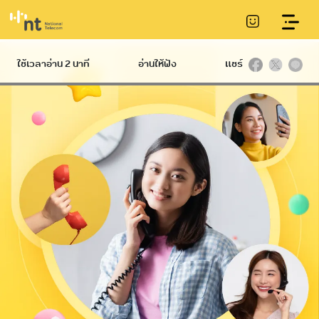
บริการ NT 009
ใช้เวลาอ่าน 2 นาที
อ่านให้ฟัง
แชร์
NT Broadband
Caller ID บริการ
Wireless net
NT NET PLAY | C
บริการ NT 001
International call
Wi-Fi บริการ
บริการ NT free
ความเร็วสูง
บริการบนโครงข่าย
phonenet/thaicard
International
C internet บริการ
NT NET PLAY | iptv
บริการอินเทอร์เน็ต
โทรศัพท์บ้านโชว์
บริการซิมสำหรับ
nema
forward บริการโทร
อินเทอร์เน็ตไร้สาย
phone Service
5G
(International
Direct Dialing
บริการ NT 009
อินเทอร์เน็ตไฟเบอร์
ไฟเบอร์ความเร็วสูง
เบอร์
เน็ต Pocket Wi-Fi
ระหว่างประเทศ
ความเร็วสูง
prepaid Calling
บริการโทรศัพท์
บัตรโทรศัพท์
บริการ Mobile
Card)
ระหว่างประเทศ
Fixed Line บริการ
Free Phone
ระหว่างประเทศ NT
ระบบเรียกตรง
โทรศัพท์ประจําที่
Service บริการ
อัตโนมัติ
หมายเลขโทรฟรี