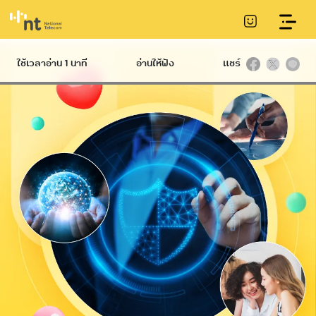
บริการอบรมสำหรับกลุ่มเจ้าหน้าที่ด้านเทคนิคและผู้
ปฏิบัติงาน
ใช้เวลาอ่าน 1 นาที
อ่านให้ฟัง
แชร์
Hard
International
Broadband
Infrastructure
บริการ NT IIG
NT Broadband
บริการท่อร้อยสาย
บริการอินเทอร์เน็ต
Datacom
Communication
ไฟเบอร์ความเร็วสูง
International
Conduit
Service
NetPlay บริการ
บริการเสา
กล่องทีวีออนไลน์
โทรคมนาคม
Hi-speed บริการ
Telecommunication
อินเทอร์เน็ตผ่าน
Tower
โทรศัพท์บ้าน ADSL