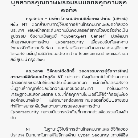
บุคลากรคุณภาพพร้อมรับมือภัยคุกคามยุค
ดิจิทัล
กรุงเทพฯ – บริษัท โทรคมนาคมแห่งชาติ จำกัด (มหาชน)
หรือ NT
ตอกย้ำบทบาทผู้ให้บริการด้านโทรคมนาคมและดิจิทัลของ
ประเทศ เดินหน้ายกระดับความมั่นคงปลอดภัยทางไซเบอร์อย่างเป็น
รูปธรรม จัดงานเปิดศูนย์
“CyberXpert Center”
มุ่งพัฒนา
ศักยภาพบุคลากรด้าน Cybersecurity เพื่อรองรับภัยคุกคาม
ไซเบอร์ที่ทวีความซับซ้อน และส่งเสริมความมั่นคงทางเศรษฐกิจและ
โครงสร้างพื้นฐานดิจิทัลของประเทศ ณ โรงแรมแกรนด์ เซนเตอร์ พอ
ยต์ ลุมพินี กรุงเทพฯ
ดร.วงกต วิจักขณ์สังสิทธิ์ รองกรรมการผู้จัดการใหญ่
สายงานดิจิทัลและโซลูชัน NT
กล่าวว่า ปัจจุบันเทคโนโลยีด้านความ
ปลอดภัยไซเบอร์ไม่ใช่เพียงประเด็นเชิงเทคนิค แต่ถือเป็นโครงสร้าง
พื้นฐานสำคัญที่ส่งผลต่อความมั่นคงของประเทศ ทั้งในมิติทาง
เศรษฐกิจและสังคมดิจิทัล ขณะที่ภัยคุกคามไซเบอร์ไม่ได้จำกัดอยู่เพียง
องค์กรขนาดใหญ่ แต่สามารถส่งผลกระทบตลอดทั้งซัพพลายเชน
ทำให้การยกระดับขีดความสามารถของบุคลากรด้าน
Cybersecurity กลายเป็นวาระสำคัญที่ทุกภาคส่วนต้องร่วมกันผลัก
ดัน
NT ในฐานะผู้ให้บริการด้านโทรคมนาคมและดิจิทัลของ
ประเทศ มีบทบาทในการให้บริการด้าน Cyber Security ภายใต้ชื่อ