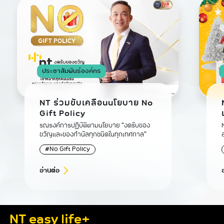
ประชาสัมพันธ์องค์กร
NT ร่วมขับเคลื่อนนโยบาย No
Gift Policy
รณรงค์การปฏิบัติตามนโยบาย “งดรับของ
ขวัญและของกำนัลทุกชนิดในทุกเทศกาล”
#No Gift Policy
อ่านต่อ
NT easy life+