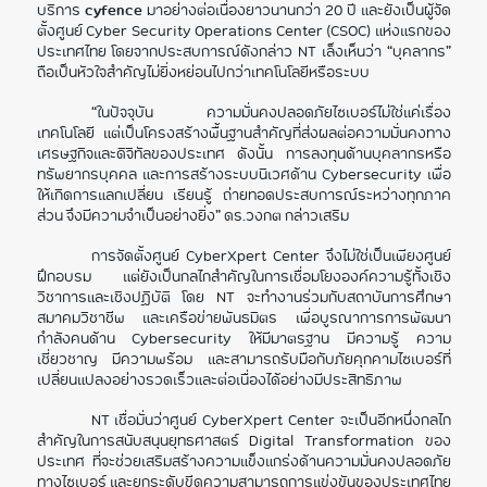
บริการ
cyfence
มาอย่างต่อเนื่องยาวนานกว่า 20 ปี และยังเป็นผู้จัด
ตั้งศูนย์ Cyber Security Operations Center (CSOC) แห่งแรกของ
ประเทศไทย โดยจากประสบการณ์ดังกล่าว NT เล็งเห็นว่า “บุคลากร”
ถือเป็นหัวใจสำคัญไม่ยิ่งหย่อนไปกว่าเทคโนโลยีหรือระบบ
“ในปัจจุบัน ความมั่นคงปลอดภัยไซเบอร์ไม่ใช่แค่เรื่อง
เทคโนโลยี แต่เป็นโครงสร้างพื้นฐานสำคัญที่ส่งผลต่อความมั่นคงทาง
เศรษฐกิจและดิจิทัลของประเทศ ดังนั้น การลงทุนด้านบุคลากรหรือ
ทรัพยากรบุคคล และการสร้างระบบนิเวศด้าน Cybersecurity เพื่อ
ให้เกิดการแลกเปลี่ยน เรียนรู้ ถ่ายทอดประสบการณ์ระหว่างทุกภาค
ส่วน จึงมีความจำเป็นอย่างยิ่ง” ดร.วงกต กล่าวเสริม
การจัดตั้งศูนย์ CyberXpert Center จึงไม่ใช่เป็นเพียงศูนย์
ฝึกอบรม แต่ยังเป็นกลไกสำคัญในการเชื่อมโยงองค์ความรู้ทั้งเชิง
วิชาการและเชิงปฏิบัติ โดย NT จะทำงานร่วมกับสถาบันการศึกษา
สมาคมวิชาชีพ และเครือข่ายพันธมิตร เพื่อบูรณาการการพัฒนา
กำลังคนด้าน Cybersecurity ให้มีมาตรฐาน มีความรู้ ความ
เชี่ยวชาญ มีความพร้อม และสามารถรับมือกับภัยคุกคามไซเบอร์ที่
เปลี่ยนแปลงอย่างรวดเร็วและต่อเนื่องได้อย่างมีประสิทธิภาพ
NT เชื่อมั่นว่าศูนย์ CyberXpert Center จะเป็นอีกหนึ่งกลไก
สำคัญในการสนับสนุนยุทธศาสตร์ Digital Transformation ของ
ประเทศ ที่จะช่วยเสริมสร้างความแข็งแกร่งด้านความมั่นคงปลอดภัย
ทางไซเบอร์ และยกระดับขีดความสามารถการแข่งขันของประเทศไทย