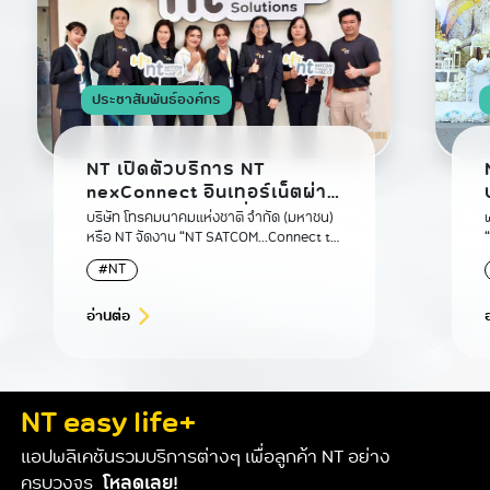
ประชาสัมพันธ์องค์กร
NT เปิดตัวบริการ NT
nexConnect อินเทอร์เน็ตผ่าน
ดาวเทียมวงโคจรต่ำ OneWeb
พ
บริษัท โทรคมนาคมแห่งชาติ จำกัด (มหาชน)
หรือ NT จัดงาน “NT SATCOM...Connect to
the NEXT" เปิดตัวบริการอินเทอร์เน็ต
#NT
บรอดแบนด์ “NT nexConnect”
อ่านต่อ
NT easy life+
แอปพลิเคชันรวมบริการต่างๆ เพื่อลูกค้า NT อย่าง
ครบวงจร
โหลดเลย!