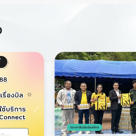
ง
ประชาสัมพันธ์องค์กร