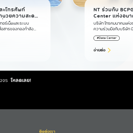
ละโทรศัพท์
NT ร่วมกับ BCPG
Center แห่งอนาคต ยกระดับโครงสร
ี่
ฐานดิจิทัลไทยสู่ค
นเทอร์เน็ตและระบบ
บริษัท โทรคมนาคมแห่งช
อสื่อสารของกองกำลัง
ความร่วมมือกับบริษัท บี
้างความมั่นคงทางด้าน
พลังงานหมุนเวียนของปร
#Data Center
ดวกในการปฏิบัติงาน
ลงทุนและพัฒนา Susta
ภาพยิ่งขึ้น
อ่านต่อ
วงจร
โหลดเลย!
ติดต่อเรา