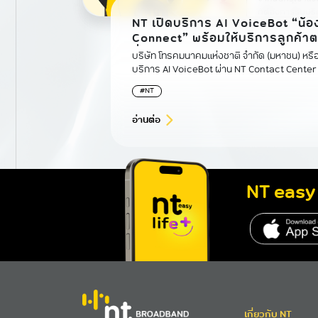
NT เปิดบริการ AI VoiceBot “น้อ
Connect” พร้อมให้บริการลูกค้า
ชั่วโมง
บริษัท โทรคมนาคมแห่งชาติ จำกัด (มหาชน) หรือ
บริการ AI VoiceBot ผ่าน NT Contact Center โทร.1888
เพื่อรองรับปริมาณการใช้งานของลูกค้ายุคดิจิทัลที
#NT
อ่านต่อ
NT easy 
เกี่ยวกับ NT