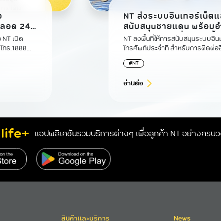
NT ส่งระบบอินเทอร์เน็ตแ
ง
สนับสนุนชายแดน พร้อมอำนวยความสะดวก
ตลอด 24
ส่วนงานความมั่นคงในพื้นท
NT ลงพื้นที่ให้การสนับสนุนระบบอิ
 NT เปิด
โทรศัพท์ประจำที่ สำหรับการติดต่
ทหารในพื้นที่ชายแดน เพื่อเสริมสร
่เพิ่มสูงขึ้น
#NT
เทคโนโลยีสารสนเทศ อำนวยความสะ
และเชื่อมโยงการสื่อสารให้มีประสิทธิ
อ่านต่อ
life+
แอปพลิเคชันรวมบริการต่างๆ เพื่อลูกค้า NT อย่างครบ
สินค้าและบริการ
News