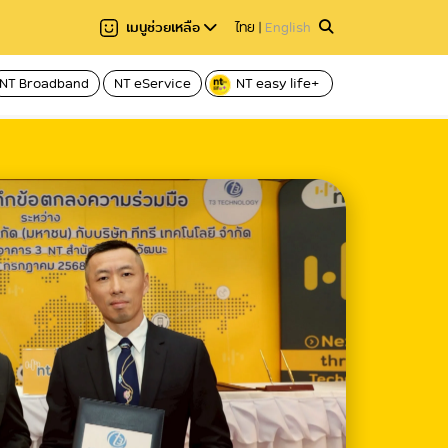
เมนูช่วยเหลือ
ไทย
|
English
NT Broadband
NT eService
NT easy life+