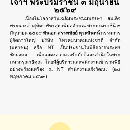
เจ้าฯ พระบรมราชินี ๓ มิถุนายน
๒๕๖๙
เนื่องในโอกาสวันเฉลิมพระชนมพรรษา สมเด็จ
พระนางเจ้าสุทิดา พัชรสุธาพิมลลักษณ พระบรมราชินี ๓
มิถุนายน ๒๕๖๙
พันเอก สรรพชัยย์ หุวะนันทน์
กรรมการ
ผู้จัดการใหญ่ บริษัท โทรคมนาคมแห่งชาติ จำกัด
(มหาชน) หรือ NT เป็นประธานในพิธีถวายพระพร
ชัยมงคล เพื่อแสดงความจงรักภักดีและสำนึกในพระ
มหากรุณาธิคุณ โดยมีผู้บริหารและพนักงานเข้าร่วมพิธี
อย่างพร้อมเพรียง ณ NT สำนักงานแจ้งวัฒนะ (๒๘
พฤษภาคม ๒๕๖๙)