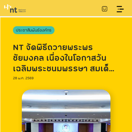
ประชาสัมพันธ์องค์กร
NT จัดพิธีถวายพระพร
ชัยมงคล เนื่องในโอกาสวัน
เฉลิมพระชนมพรรษา สมเด็จ
พระนางเจ้าฯ พระบรมราชินี
28 พ.ค. 2569