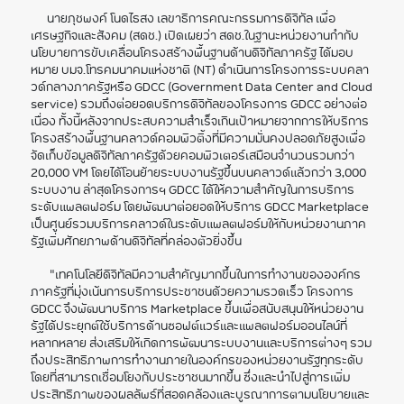
นายภุชพงค์ โนดไธสง เลขาธิการคณะกรรมการดิจิทัล เพื่อ
เศรษฐกิจและสังคม (สดช.) เปิดเผยว่า สดช.ในฐานะหน่วยงานกำกับ
นโยบายการขับเคลื่อนโครงสร้างพื้นฐานด้านดิจิทัลภาครัฐ ได้มอบ
หมาย บมจ.โทรคมนาคมแห่งชาติ (NT) ดำเนินการโครงการระบบคลา
วด์กลางภาครัฐหรือ GDCC (Government Data Center and Cloud
service) รวมถึงต่อยอดบริการดิจิทัลของโครงการ GDCC อย่างต่อ
เนื่อง ทั้งนี้หลังจากประสบความสำเร็จเกินเป้าหมายจากการให้บริการ
โครงสร้างพื้นฐานคลาวด์คอมพิวติ้งที่มีความมั่นคงปลอดภัยสูงเพื่อ
จัดเก็บข้อมูลดิจิทัลภาครัฐด้วยคอมพิวเตอร์เสมือนจำนวนรวมกว่า
20,000 VM โดยได้โอนย้ายระบบงานรัฐขึ้นบนคลาวด์แล้วกว่า 3,000
ระบบงาน ล่าสุดโครงการฯ GDCC ได้ให้ความสำคัญในการบริการ
ระดับแพลตฟอร์ม โดยพัฒนาต่อยอดให้บริการ GDCC Marketplace
เป็นศูนย์รวมบริการคลาวด์ในระดับแพลตฟอร์มให้กับหน่วยงานภาค
รัฐเพิ่มศักยภาพด้านดิจิทัลที่คล่องตัวยิ่งขึ้น
"เทคโนโลยีดิจิทัลมีความสำคัญมากขึ้นในการทำงานขององค์กร
ภาครัฐที่มุ่งเน้นการบริการประชาชนด้วยความรวดเร็ว โครงการ
GDCC จึงพัฒนาบริการ Marketplace ขึ้นเพื่อสนับสนุนให้หน่วยงาน
รัฐได้ประยุกต์ใช้บริการด้านซอฟต์แวร์และแพลตฟอร์มออนไลน์ที่
หลากหลาย ส่งเสริมให้เกิดการพัฒนาระบบงานและบริการต่างๆ รวม
ถึงประสิทธิภาพการทำงานภายในองค์กรของหน่วยงานรัฐทุกระดับ
โดยที่สามารถเชื่อมโยงกับประชาชนมากขึ้น ซึ่งและนำไปสู่การเพิ่ม
ประสิทธิภาพของผลลัพธ์ที่สอดคล้องและบูรณาการตามนโยบายและ