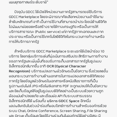
แผนยุทธศาสตร์ระดับชาติ”
ปัจจุบัน GDCC ได้เปิดให้หน่วยงานภาครัฐสามารถขอใช้บริการ
GDCC Marketplace โดยจะพิจารณาคัดเลือกหน่วยงานเข้าใช้ตาม
ลำดับหลักเกณฑ์ อาทิ เป็นการใช้งานที่สามารถนำประโยชน์ด้านดิจิทัล
ไปพัฒนาต่อยอดหรือสร้างรายได้ทางเศรษฐกิจ หรือเป็นการให้
บริการสาธารณะ (Public service) แก่ภาครัฐภาคเอกชนและภาค
ประชาชน หรือเป็นการใช้เทคโนโลยีดิจิทัลในกระบวนการทำงานหรือ
การให้บริการภาครัฐ
สำหรับบริการ GDCC Marketplace ระยะแรกได้เปิดนำร่อง 10
บริการ โดยกลุ่มบริการเด่นที่มุ่งเน้นการเสริมประสิทธิภาพการทำงาน
ของภาครัฐและเพิ่มพื้นที่รองรับการเก็บเอกสารภาครัฐในรูปแบบ
อิเล็กทรอนิกส์มากขึ้น อาทิ
OCR (Optical Character
Recognition)
บริการแปลงภาพตัวอักษรเป็นข้อความ ซึ่งช่วยลดขั้น
ตอนกระบวนการทำงานด้านเอกสารในการแปลงเอกสารดิจิทัลของ
ภาครัฐ โดยข้อมูลตัวอักษรในเอกสารหรือหนังสือราชการที่เป็น
รูปภาพเช่นไฟล์ JPG หรือไฟล์เอกสาร PDF จะถูกแปลงให้เป็นข้อความ
และจัดเก็บข้อมูลให้อยู่ในรูปแบบดิจิทัลอย่างเป็นระบบด้วยความถูก
ต้องแม่นยำปลอดภัย และเชื่อมต่อ API กับระบบสารบรรณ
อิเล็กทรอนิกส์ได้ พร้อมทั้ง
บริการ GDCC Space
อีกหนึ่ง
แอปพลิเคชันในช่วงนำร่องที่ตอบโจทย์การทำงานสำหรับองค์กรด้วย
ระบบ Chat, Online Conference, Screen Sharing, File Sharing
และ Drive เก็บข้อมูล โดยใช้งานร่วมกันในองค์กรได้อย่างอิสระ มี