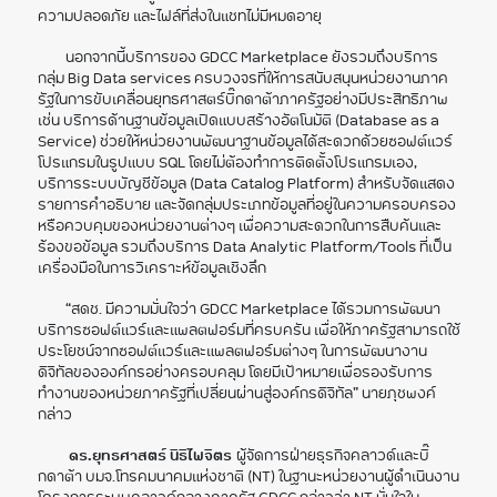
ความปลอดภัย และไฟล์ที่ส่งในแชทไม่มีหมดอายุ
นอกจากนี้บริการของ GDCC Marketplace ยังรวมถึงบริการ
กลุ่ม Big Data services ครบวงจรที่ให้การสนับสนุนหน่วยงานภาค
รัฐในการขับเคลื่อนยุทธศาสตร์บิ๊กดาต้าภาครัฐอย่างมีประสิทธิภาพ
เช่น บริการด้านฐานข้อมูลเปิดแบบสร้างอัตโนมัติ (Database as a
Service) ช่วยให้หน่วยงานพัฒนาฐานข้อมูลได้สะดวกด้วยซอฟต์แวร์
โปรแกรมในรูปแบบ SQL โดยไม่ต้องทำการติดตั้งโปรแกรมเอง,
บริการระบบบัญชีข้อมูล (Data Catalog Platform) สำหรับจัดแสดง
รายการคำอธิบาย และจัดกลุ่มประเภทข้อมูลที่อยู่ในความครอบครอง
หรือควบคุมของหน่วยงานต่างๆ เพื่อความสะดวกในการสืบค้นและ
ร้องขอข้อมูล รวมถึงบริการ Data Analytic Platform/Tools ที่เป็น
เครื่องมือในการวิเคราะห์ข้อมูลเชิงลึก
“สดช. มีความมั่นใจว่า GDCC Marketplace ได้รวมการพัฒนา
บริการซอฟต์แวร์และแพลตฟอร์มที่ครบครัน เพื่อให้ภาครัฐสามารถใช้
ประโยชน์จากซอฟต์แวร์และแพลตฟอร์มต่างๆ ในการพัฒนางาน
ดิจิทัลขององค์กรอย่างครอบคลุม โดยมีเป้าหมายเพื่อรองรับการ
ทำงานของหน่วยภาครัฐที่เปลี่ยนผ่านสู่องค์กรดิจิทัล” นายภุชพงค์
กล่าว
ดร.ยุทธศาสตร์ นิธิไพจิตร
ผู้จัดการฝ่ายธุรกิจคลาวด์และบิ๊
กดาต้า บมจ.โทรคมนาคมแห่งชาติ (NT) ในฐานะหน่วยงานผู้ดำเนินงาน