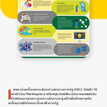
สดช.เร่งเครื่องยกระดับคลาวด์กลางภาครัฐ GDCC เปิดตัว 10
แอปฯนำร่อง Marketplace สนับสนุน ซอฟต์แวร์และแพลตฟอร์ม
ให้กับหน่วยงานบนระบบคลาวด์กลางฯ มุ่งเป้าเพิ่มศักยภาพขับ
เคลื่อนงานดิจิทัลและบิ๊กดาต้าภาครัฐ