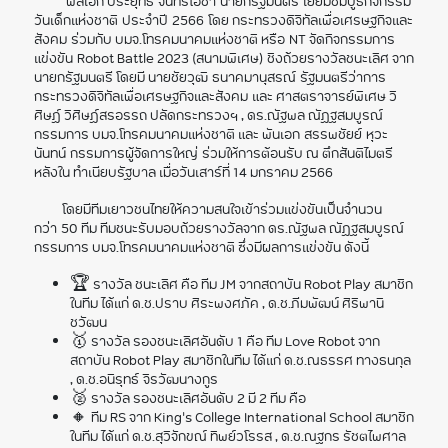
พลเอก ประยุทธ์ จันทร์โอชา นายกรัฐมนตรี เยี่ยมชมบูธกิจกรรม
วันเด็กแห่งชาติ ประจำปี 2566 โดย กระทรวงดิจิทัลเพื่อเศรษฐกิจและ
สังคม ร่วมกับ บมจ.โทรคมนาคมแห่งชาติ หรือ NT จัดกิจกรรมการ
แข่งขัน Robot Battle 2023 (สนามพิเศษ) ชิงถ้วยรางวัลชนะเลิศ จาก
นายกรัฐมนตรี โดยมี นายชัยวุฒิ ธนาคมานุสรณ์ รัฐมนตรีว่าการ
กระทรวงดิจิทัลเพื่อเศรษฐกิจและสังคม และ ศาสตราจารย์พิเศษ วิ
ศิษฏ์ วิศิษฏ์สรอรรถ ปลัดกระทรวงฯ , ดร.ณัฐพล ณัฏฐสมบูรณ์
กรรมการ บมจ.โทรคมนาคมแห่งชาติ และ พันเอก สรรพชัยย์ หุวะ
นันทน์ กรรมการผู้จัดการใหญ่ ร่วมให้การต้อนรับ ณ ตึกสันติไมตรี
หลังใน ทำเนียบรัฐบาล เมื่อวันเสาร์ที่ 14 มกราคม 2566
โดยมีทีมเยาวชนไทยให้ความสนใจเข้าร่วมแข่งขันเป็นจำนวน
กว่า 50 ทีม ทีมชนะรับมอบถ้วยรางวัลจาก ดร.ณัฐพล ณัฏฐสมบูรณ์
กรรมการ บมจ.โทรคมนาคมแห่งชาติ ซึ่งมีผลการแข่งขัน ดังนี้
🏆 รางวัล ชนะเลิศ คือ ทีม JM จากสถาบัน Robot Play สมาชิก
ในทีม ได้แก่ ด.ช.ปราบ ศิระพงศภัค , ด.ช.ภีมพัฒน์ ศิริพานิ
ชวัฒน
🥇 รางวัล รองชนะเลิศอันดับ 1 คือ ทีม Love Robot จาก
สถาบัน Robot Play สมาชิกในทีม ได้แก่ ด.ช.ณธรรศ ทางธนกุล
, ด.ช.อนิรุทธ์ จิรวัฒนางกูร
🥈 รางวัล รองชนะเลิศอันดับ 2 มี 2 ทีม คือ
🔸 ทีม RS จาก King's College International School สมาชิก
ในทีม ได้แก่ ด.ช.สุวิจักขณ์ ทิพย์วโรรส , ด.ช.ณฐกร รัชตไพศาล