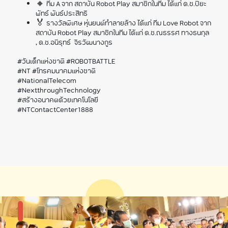
🔸 ทีม A จาก สถาบัน Robot Play สมาชิกในทีม ได้แก่ ด.ช.ปิยะ
พัทธ์ พันธ์ประสิทธิ
🏅 รางวัลพิเศษ หุ่นยนต์ทำลายล้าง ได้แก่ ทีม Love Robot จาก
สถาบัน Robot Play สมาชิกในทีม ได้แก่ ด.ช.ณธรรศ ทางธนกุล
, ด.ช.อนิรุทธ์ จิรวัฒนางกูร
#วันเด็กแห่งชาติ #ROBOTBATTLE
#NT #โทรคมนาคมแห่งชาติ
#NationalTelecom
#NextthroughTechnology
#สร้างอนาคตด้วยเทคโนโลยี
#NTContactCenter1888
แกลลอรี่รูปภาพ