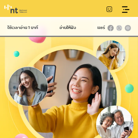
บริการหมายเลขโทรฟรี
ใช้เวลาอ่าน 1 นาที
อ่านให้ฟัง
แชร์
Hard
International
Broadband
Infrastructure
บริการ NT IIG
NT Broadband
บริการท่อร้อยสาย
บริการอินเทอร์เน็ต
Datacom
Communication
ไฟเบอร์ความเร็วสูง
International
Conduit
Service
NetPlay บริการ
บริการเสา
กล่องทีวีออนไลน์
โทรคมนาคม
Hi-speed บริการ
Telecommunication
อินเทอร์เน็ตผ่าน
Tower
โทรศัพท์บ้าน ADSL